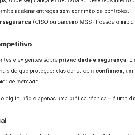
ps
, onde segurança é integrada ao desenvolvimento 
ermite acelerar entregas sem abrir mão de controles.
ersegurança
 (CISO ou parceiro MSSP) desde o início 
ompetitivo
entes e exigentes sobre 
privacidade e segurança
. E
mais do que proteção: elas constroem 
confiança
, um 
alor de mercado.
o digital não é apenas uma prática técnica – é uma 
de
ial