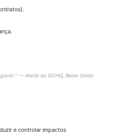
ontratos).
ança.
egócio.” — Alerta do GCHQ, Reino Unido
zir e controlar impactos 